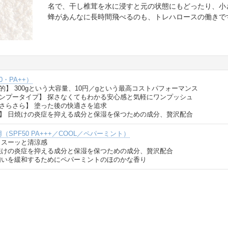
名で、干し椎茸を水に浸すと元の状態にもどったり、小
蜂があんなに長時間飛べるのも、トレハロースの働きで
30・PA++）
】 300gという大容量、10円／gという最高コストパフォーマンス
ンプータイプ】 探さなくてもわかる安心感と気軽にワンプッシュ
さらさら】 塗った後の快適さを追求
】 日焼けの炎症を抑える成分と保湿を保つための成分、贅沢配合
（SPF50 PA+++／COOL／ペパーミント）
るとスーッと清涼感
焼けの炎症を抑える成分と保湿を保つための成分、贅沢配合
匂いを緩和するためにペパーミントのほのかな香り