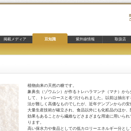
掲載メディア
豆知識
紫外線情報
取扱店
植物由来の天然の糖です。
象鼻虫（ゾウムシ）が作るトレハラマンナ（マナ）から
して、トレハロースと名づけられました。以前は抽出す
法が難しく高価なものでしたが、近年デンプンからの安
大量生産技術が確立され、食品以外にも化粧品のほか、
効果もあることから繊維などさまざまな用途に用いられ
ります。
高い保水力や食品としての低カロリーエネルギー分とし