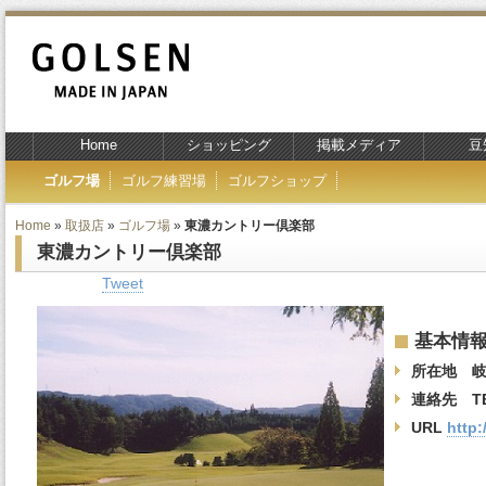
Home
ショッピング
掲載メディア
豆
ゴルフ場
ゴルフ練習場
ゴルフショップ
Home
»
取扱店
»
ゴルフ場
»
東濃カントリー倶楽部
東濃カントリー倶楽部
Tweet
基本情
所在地 岐
連絡先 TEL
URL
http: