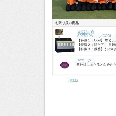
お取り扱い商品
日焼け止め
SPF50 PA+++／COO
【特徴１：Cool】 塗る
【特徴２：肌ケア】 日
【特徴３：微香】 汗の
UVマーカー
紫外線にあたると白色か
Tweet